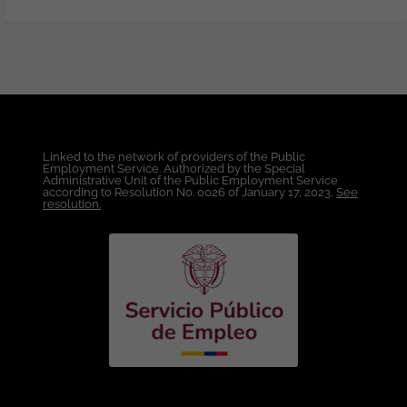
Profesional en Ingeniería de Sistemas,
Telecomunicaciones, Electrónica,
Telemática, Redes o carreras afines.
Experiencia: Mínimo dos (2) años de
experiencia en cargos de Preventa,
Consultoría o Ingeniería de Soluciones.
Haber participado en Proyectos de
Networking, Seguridad Informática,
Linked to the network of providers of the Public
Infraestructura o Telecomunicaciones.
Employment Service. Authorized by the Special
Relacionamiento con clientes
Administrative Unit of the Public Employment Service
according to Resolution No. 0026 of January 17, 2023,
See
corporativos y canales de tecnología.
resolution.
Conocimientos Técnicos Requeridos:
Administración y soporte de redes
empresariales (LAN, WAN, WLAN,
Routing, Switching y SD-WAN).
Protocolos de red y conectividad (VLAN,
OSPF, BGP, redes inalámbricas y
datacenter). Soluciones de
ciberseguridad perimetral y de red
(Firewalls NGFW, VPN, IPS/IDS, NAC y
segmentación de redes). Aplicación de
buenas prácticas de seguridad y