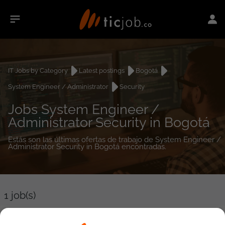
IT Jobs by Category
Latest postings
Bogotá
System Engineer / Administrator
Security
Jobs System Engineer /
Administrator Security in Bogotá
Estás son las últimas ofertas de trabajo de System Engineer /
Administrator Security in Bogotá encontradas.
1
job(s)