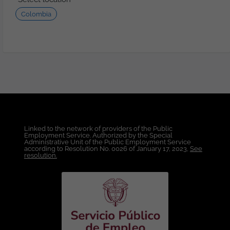
Vacantes: 2 Otros Beneficios: Póliza
Colombia
Exequial grupo familiar. Cobertura al
100% de las incapacidades. Celebración
fechas especiales. Media jornada laboral
por cumpleaños. Actividades de
integración, etc. Póliza de salud.
Formación: Técnica ofrecida por la
Empresa y remunerada al 100%.
Condiciones Laborales: Lugar de Trabajo:
Colombia. Modalidad de Trabajo: 100%
Teletrabajo. Tipo de Contrato: A Término
Indefinido. Rango Salarial: A convenir de
Linked to the network of providers of the Public
acuerdo con la experiencia y en función
Employment Service. Authorized by the Special
de la cualificación. Horario: Lunes a
Administrative Unit of the Public Employment Service
according to Resolution No. 0026 of January 17, 2023,
See
viernes de 5:00 a.m. a 3:00 p.m. con algún
resolution.
sábado alterno. Esta oferta de trabajo es
publicada bajo la propiedad exclusiva de
ticjob.co