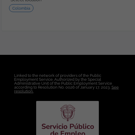
Vacantes: 2 Otros Beneficios: Póliza
Colombia
Exequial grupo familiar. Cobertura al
100% de las incapacidades. Celebración
fechas especiales. Media jornada laboral
por cumpleaños. Actividades de
integración, etc. Póliza de salud.
Formación: Técnica ofrecida por la
Empresa y remunerada al 100%.
Condiciones Laborales: Lugar de Trabajo:
Colombia. Modalidad de Trabajo: 100%
Teletrabajo. Tipo de Contrato: A Término
Indefinido. Rango Salarial: A convenir de
Linked to the network of providers of the Public
acuerdo con la experiencia y en función
Employment Service. Authorized by the Special
de la cualificación. Horario: Lunes a
Administrative Unit of the Public Employment Service
according to Resolution No. 0026 of January 17, 2023,
See
viernes de 5:00 a.m. a 3:00 p.m. con algún
resolution.
sábado alterno. Esta oferta de trabajo es
publicada bajo la propiedad exclusiva de
ticjob.co