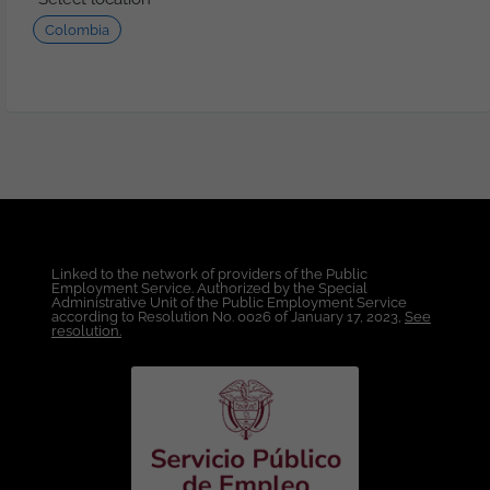
Vacantes: 2 Otros Beneficios: Póliza
Colombia
Exequial grupo familiar. Cobertura al
100% de las incapacidades. Celebración
fechas especiales. Media jornada laboral
por cumpleaños. Actividades de
integración, etc. Póliza de salud.
Formación: Técnica ofrecida por la
Empresa y remunerada al 100%.
Condiciones Laborales: Lugar de Trabajo:
Colombia. Modalidad de Trabajo: 100%
Teletrabajo. Tipo de Contrato: A Término
Indefinido. Rango Salarial: A convenir de
Linked to the network of providers of the Public
acuerdo con la experiencia y en función
Employment Service. Authorized by the Special
de la cualificación. Horario: Lunes a
Administrative Unit of the Public Employment Service
according to Resolution No. 0026 of January 17, 2023,
See
viernes de 5:00 a.m. a 3:00 p.m. con algún
resolution.
sábado alterno. Esta oferta de trabajo es
publicada bajo la propiedad exclusiva de
ticjob.co