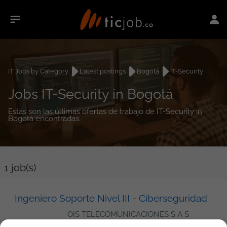
IT Jobs by Category
Latest postings
Bogotá
IT-Security
Jobs IT-Security in Bogotá
Estás son las últimas ofertas de trabajo de IT-Security in
Bogotá encontradas.
1
job(s)
Ingeniero Soporte Nivel III - Ciberseguridad
OIS TELECOMUNICACIONES S A S