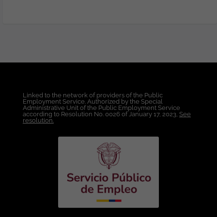
Profesional dentro de la Compañía.
Condiciones Laborales: Lugar de Trabajo:
Bogotá. Modalidad de Trabajo: Híbrido.
Tipo de Contrato: A término indefinido
directo por la Compañía. Salario: A
convenir de acuerdo a la experiencia y
el perfil técnico. Esta vacante es
divulgada a través de ticjob.co
Linked to the network of providers of the Public
Employment Service. Authorized by the Special
Administrative Unit of the Public Employment Service
according to Resolution No. 0026 of January 17, 2023,
See
resolution.