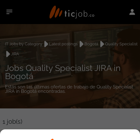
IT Jobs by Category
Latest postings
Bogotá
Quality Specialist
JIRA
Jobs Quality Specialist JIRA in
Bogotá
Estás son las últimas ofertas de trabajo de Quality Specialist
JIRA in Bogotá encontradas.
1
job(s)