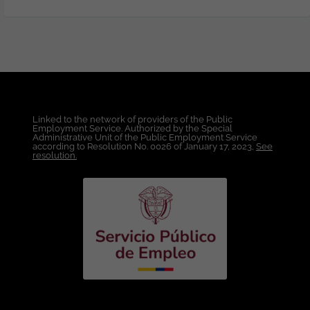
fallos críticos no contemplados. Manejo
de Bases de Datos (SQL): Escritura de
consultas SQL para validar datos en
bases relacionales (Oracle). Creación y
ejecución de scripts para la generación,
validación y depuración de datos en
entornos de prueba. Configuración de
Entornos de Prueba: Instalación y
Linked to the network of providers of the Public
configuración de ambientes locales o en
Employment Service. Authorized by the Special
nube para replicar condiciones de
Administrative Unit of the Public Employment Service
according to Resolution No. 0026 of January 17, 2023,
See
pruebas, Metodologías Ágiles.
resolution.
Condiciones Laborales: Lugar de Trabajo:
Bogotá. Modalidad de Trabajo:
Presencial. Tipo de Contrato: A término
indefinido. Salario: A convenir de
acuerdo a la experiencia. Esta oferta de
trabajo es publicada bajo la propiedad
exclusiva de ticjob.co