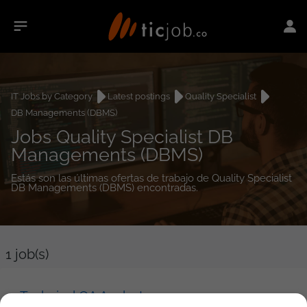
IT Jobs by Category
Latest postings
Quality Specialist
DB Managements (DBMS)
Jobs Quality Specialist DB
Managements (DBMS)
Estás son las últimas ofertas de trabajo de Quality Specialist
DB Managements (DBMS) encontradas.
1
job(s)
Technical QA Analyst