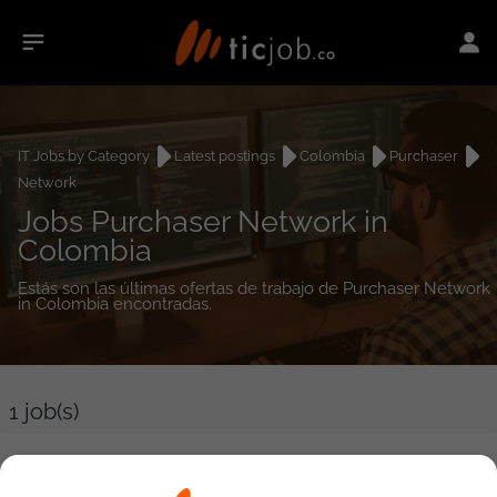
IT Jobs by Category
Latest postings
Colombia
Purchaser
Network
Jobs Purchaser Network in
Colombia
Estás son las últimas ofertas de trabajo de Purchaser Network
in Colombia encontradas.
1
job(s)
Ingeniero de Preventa Ciberseguridad y Networking