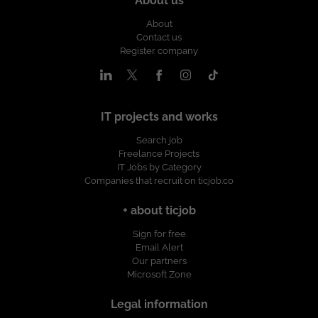
About us
About
Contact us
Register company
IT projects and works
Search job
Freelance Projects
IT Jobs by Category
Companies that recruit on ticjob.co
+ about ticjob
Sign for free
Email Alert
Our partners
Microsoft Zone
Legal information