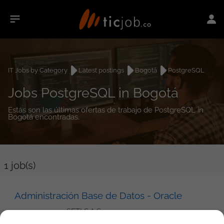
IT Jobs by Category
Latest postings
Bogotá
PostgreSQL
Jobs PostgreSQL in Bogotá
Estás son las últimas ofertas de trabajo de PostgreSQL in
Bogotá encontradas.
1
job(s)
Administración Base de Datos - Oracle
SETI S.A.S.