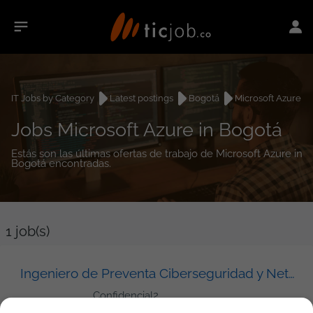
IT Jobs by Category
Latest postings
Bogotá
Microsoft Azure
Jobs Microsoft Azure in Bogotá
Estás son las últimas ofertas de trabajo de Microsoft Azure in
Bogotá encontradas.
1
job(s)
Ingeniero de Preventa Ciberseguridad y Networking
Confidencial2