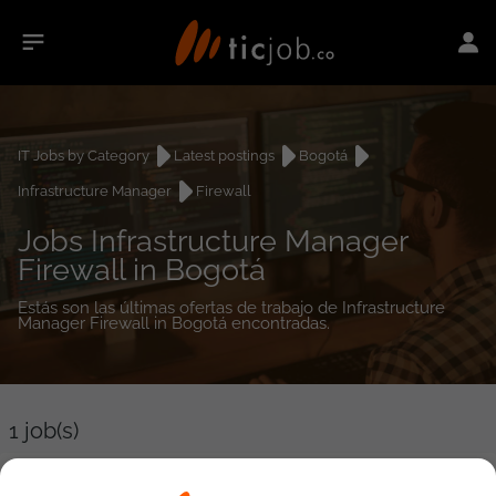
IT Jobs by Category
Latest postings
Bogotá
Infrastructure Manager
Firewall
Jobs Infrastructure Manager
Firewall in Bogotá
Estás son las últimas ofertas de trabajo de Infrastructure
Manager Firewall in Bogotá encontradas.
1
job(s)