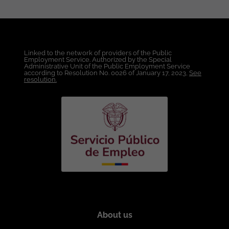
de crecimiento según evaluación de
desempeño semestral. Apoyo con
Recursos Educativos para Crecimiento
Profesional dentro de la Compañía.
Condiciones Laborales: Lugar de Trabajo:
Linked to the network of providers of the Public
Bogotá. Modalidad de Trabajo: Híbrido.
Employment Service. Authorized by the Special
Administrative Unit of the Public Employment Service
Tipo de Contrato: A término indefinido
according to Resolution No. 0026 of January 17, 2023,
See
directo por la Compañía. Salario: A
resolution.
convenir de acuerdo a la experiencia y
el perfil técnico. Esta vacante es
divulgada a través de ticjob.co
About us