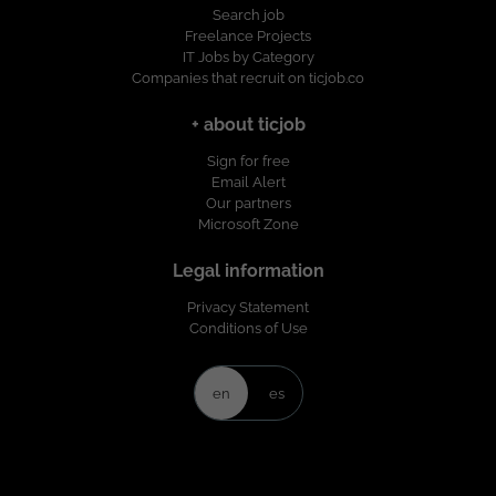
discriminación por motivo de género,
Search job
edad, discapacidad, orientación sexual,
Freelance Projects
identidad o expresión de género,
IT Jobs by Category
religión, etnia, estado civil o cualquier
Companies that recruit on ticjob.co
otra circunstancia personal o social. Esta
oferta de trabajo es publicada bajo la
+ about ticjob
propiedad exclusiva de ticjob.co
Sign for free
Email Alert
Our partners
Microsoft Zone
Legal information
Privacy Statement
Conditions of Use
en
es