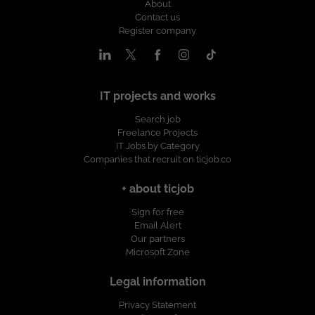
Modalidad de Trabajo: Híbrido. Modalidad
About
Contact us
de Contratación: Contrato a término
Register company
indefinido. Salario: A convenir. Horario:
Lunes a viernes - Horario de oficina.
¡Postúlate y haz parte de un equipo que
impulsa soluciones tecnológicas
innovadoras! Esta oferta de trabajo es
IT projects and works
publicada bajo la propiedad exclusiva de
ticjob.co
Search job
Freelance Projects
IT Jobs by Category
Companies that recruit on ticjob.co
+ about ticjob
Sign for free
Email Alert
Our partners
Microsoft Zone
Legal information
Privacy Statement