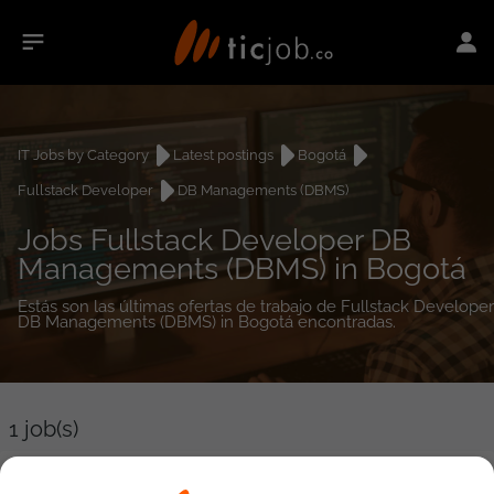
IT Jobs by Category
Latest postings
Bogotá
Fullstack Developer
DB Managements (DBMS)
Jobs Fullstack Developer DB
Managements (DBMS) in Bogotá
Estás son las últimas ofertas de trabajo de Fullstack Developer
DB Managements (DBMS) in Bogotá encontradas.
1
job(s)