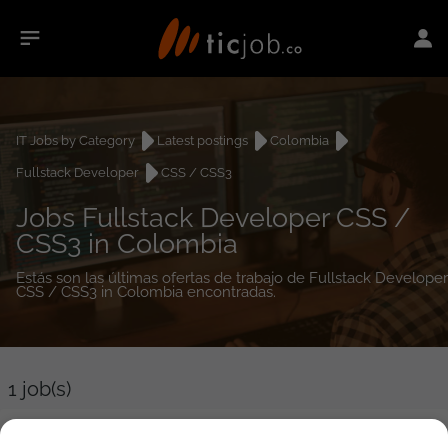
IT Jobs by Category
Latest postings
Colombia
Fullstack Developer
CSS / CSS3
Jobs Fullstack Developer CSS /
CSS3 in Colombia
Estás son las últimas ofertas de trabajo de Fullstack Developer
CSS / CSS3 in Colombia encontradas.
1
job(s)