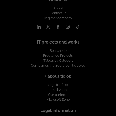
invitamos a postularte! Esta vacante es
divulgada a través de ticjob.co
About
Contact us
Register company
IT projects and works
Search job
Freelance Projects
IT Jobs by Category
Companies that recruit on ticjob.co
+ about ticjob
Sign for free
Email Alert
Our partners
Microsoft Zone
Legal information