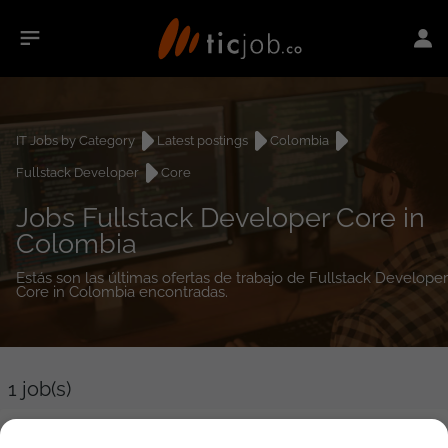
IT Jobs by Category
Latest postings
Colombia
Fullstack Developer
Core
Jobs Fullstack Developer Core in
Colombia
Estás son las últimas ofertas de trabajo de Fullstack Developer
Core in Colombia encontradas.
1
job(s)