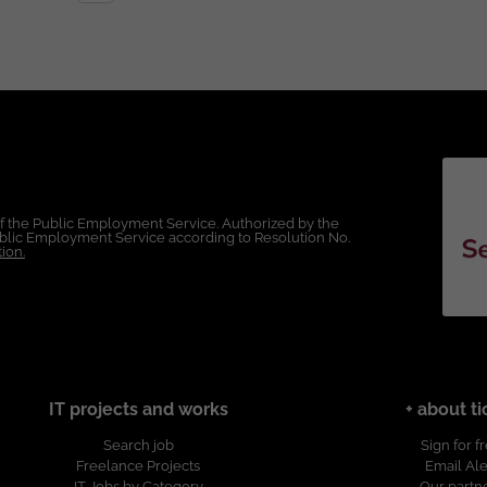
sco CCNA. Certificaciones o capacitación en
forma DDI. Crear, modificar y administrar registros DNS y
gnosticar problemas de conectividad utilizando
lógicos. Participar en reuniones técnicas con clientes,
of the Public Employment Service. Authorized by the
Public Employment Service according to Resolution No.
ion.
ticipar en mantenimientos programados y ventanas
. Comunicación efectiva
IT projects and works
+ about ti
Search job
Sign for f
entación especializada y escalamiento de casos con fabricantes. Esta vacante
Freelance Projects
Email Ale
IT Jobs by Category
Our partn