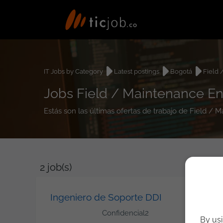
IT Jobs by Category
Latest postings
Bogotá
Field 
Jobs Field / Maintenance En
Estás son las últimas ofertas de trabajo de Field /
2
job(s)
Ingeniero de Soporte DDI
Confidencial2
By usi