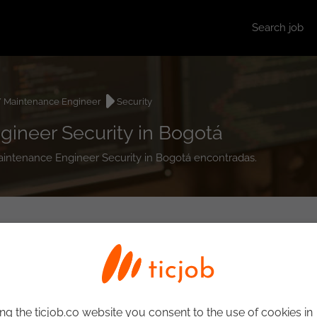
Search job
/ Maintenance Engineer
Security
gineer Security in Bogotá
 Maintenance Engineer Security in Bogotá encontradas.
ng the ticjob.co website you consent to the use of cookies in