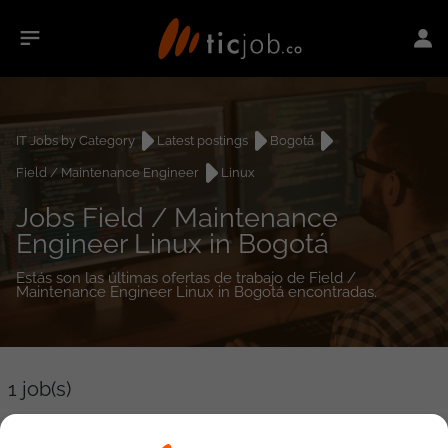
IT Jobs by Category
Latest postings
Bogotá
Field / Maintenance Engineer
Linux
Jobs Field / Maintenance
Engineer Linux in Bogotá
Estás son las últimas ofertas de trabajo de Field /
Maintenance Engineer Linux in Bogotá encontradas.
1
job(s)