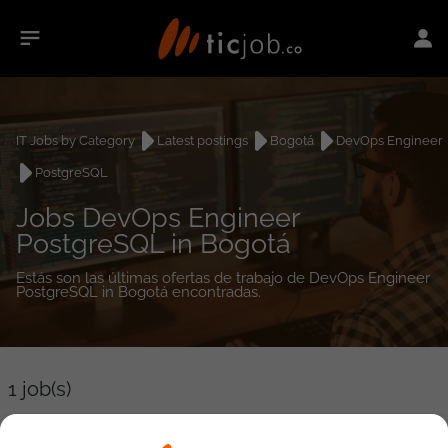
IT Jobs by Category
Latest postings
Bogotá
DevOps Engineer
PostgreSQL
Jobs DevOps Engineer
PostgreSQL in Bogotá
Estás son las últimas ofertas de trabajo de DevOps Engineer
PostgreSQL in Bogotá encontradas.
1
job(s)