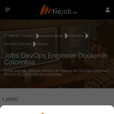
IT Jobs by Category
Latest postings
Colombia
DevOps Engineer
Docker
Jobs DevOps Engineer Docker in
Colombia
Estás son las últimas ofertas de trabajo de DevOps Engineer
Docker in Colombia encontradas.
1
job(s)