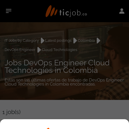
IT Jobs by Category
Latest postings
Colombia
DevOps Engineer
Cloud Technologies
Jobs DevOps Engineer Cloud
Technologies in Colombia
Estás son las últimas ofertas de trabajo de DevOps Engineer
Cloud Technologies in Colombia encontradas.
1
job(s)