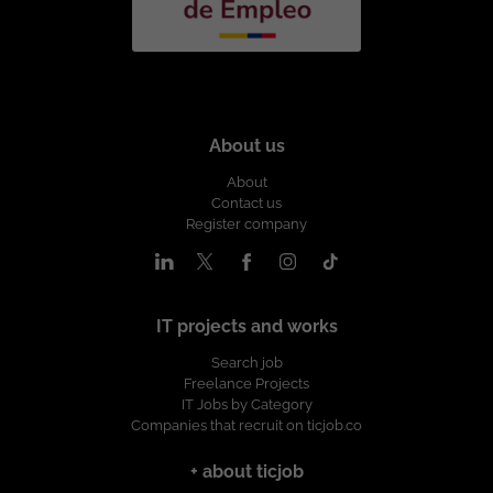
término indefinido. Contar con
Presencial. Tipo de Contrato: A término
disponibilidad para turnos rotativos
indefinido. Salario: A convenir de
Salario: A convenir según experiencia.
acuerdo a la experiencia. Esta oferta de
Esta oferta de trabajo es publicada bajo
trabajo es publicada bajo la propiedad
la propiedad exclusiva de ticjob.co
exclusiva de ticjob.co
About us
About
Contact us
Register company
IT projects and works
Search job
Freelance Projects
IT Jobs by Category
Companies that recruit on ticjob.co
+ about ticjob