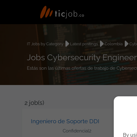
IT Jobs by Category
Latest postings
Colombia
Cyb
Jobs Cybersecurity Enginee
Estás son las últimas ofertas de trabajo de Cybers
2
job(s)
Ingeniero de Soporte DDI
Confidencial2
By usi