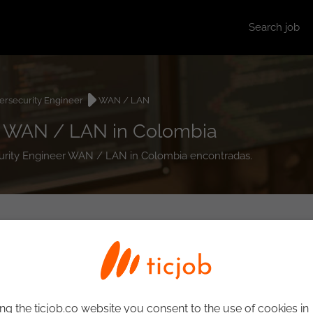
Search job
ersecurity Engineer
WAN / LAN
r WAN / LAN in Colombia
ecurity Engineer WAN / LAN in Colombia encontradas.
ng the ticjob.co website you consent to the use of cookies in