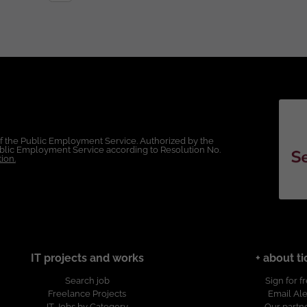
sco CCNA. Certificaciones o capacitación en
forma DDI. Crear, modificar y administrar registros DNS y
gnosticar problemas de conectividad utilizando
lógicos. Participar en reuniones técnicas con clientes,
of the Public Employment Service. Authorized by the
Public Employment Service according to Resolution No.
ion.
ticipar en mantenimientos programados y ventanas
. Comunicación efectiva
IT projects and works
+ about ti
Search job
Sign for f
entación especializada y escalamiento de casos con fabricantes. Esta vacante
Freelance Projects
Email Ale
IT Jobs by Category
Our partn