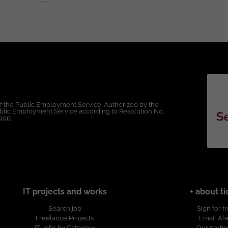
sco CCNA. Certificaciones o capacitación en
forma DDI. Crear, modificar y administrar registros DNS y
gnosticar problemas de conectividad utilizando
lógicos. Participar en reuniones técnicas con clientes,
of the Public Employment Service. Authorized by the
Public Employment Service according to Resolution No.
ion.
ticipar en mantenimientos programados y ventanas
. Comunicación efectiva
IT projects and works
+ about ti
Search job
Sign for f
entación especializada y escalamiento de casos con fabricantes. Esta vacante
Freelance Projects
Email Ale
IT Jobs by Category
Our partn