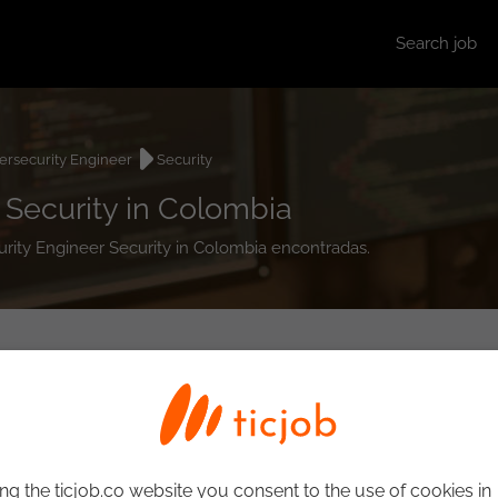
Search job
ersecurity Engineer
Security
 Security in Colombia
curity Engineer Security in Colombia encontradas.
ng the ticjob.co website you consent to the use of cookies in