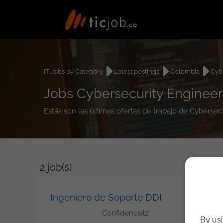
IT Jobs by Category
Latest postings
Colombia
Cyb
Jobs Cybersecurity Engineer
Estás son las últimas ofertas de trabajo de Cyberse
2
job(s)
Ingeniero de Soporte DDI
Confidencial2
By usi