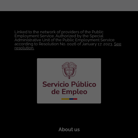
de crecimiento según evaluación de
desempeño semestral. Apoyo con
Recursos Educativos para Crecimiento
Profesional dentro de la Compañía.
Condiciones Laborales: Lugar de Trabajo:
Linked to the network of providers of the Public
Bogotá. Modalidad de Trabajo: Híbrido.
Employment Service. Authorized by the Special
Administrative Unit of the Public Employment Service
Tipo de Contrato: A término indefinido
according to Resolution No. 0026 of January 17, 2023,
See
directo por la Compañía. Salario: A
resolution.
convenir de acuerdo a la experiencia y
el perfil técnico. Esta vacante es
divulgada a través de ticjob.co
About us