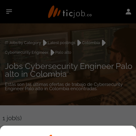
IT Jobs by Category
Latest postings
Colombia
Cybersecurity Engineer
Palo alto
Jobs Cybersecurity Engineer Palo
alto in Colombia
Estás son las últimas ofertas de trabajo de Cybersecurity
Engineer Palo alto in Colombia encontradas.
1
job(s)