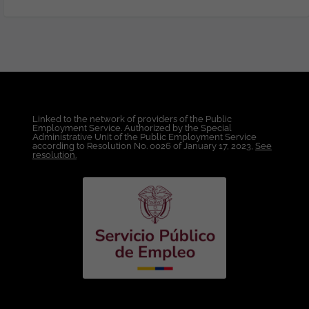
desempeño semestral. Apoyo con
Recursos Educativos para Crecimiento
Profesional dentro de la Compañía.
Condiciones Laborales: Lugar de Trabajo:
Bogotá. Modalidad de Trabajo: Híbrido.
Tipo de Contrato: A término indefinido
directo por la Compañía. Salario: A
convenir de acuerdo a la experiencia y
Linked to the network of providers of the Public
el perfil técnico. Esta vacante es
Employment Service. Authorized by the Special
divulgada a través de ticjob.co
Administrative Unit of the Public Employment Service
according to Resolution No. 0026 of January 17, 2023,
See
resolution.