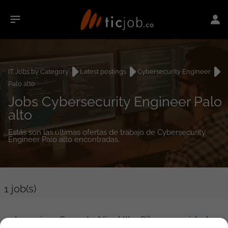
IT Jobs by Category
Latest postings
Cybersecurity Engineer
Palo alto
Jobs Cybersecurity Engineer Palo
alto
Estás son las últimas ofertas de trabajo de Cybersecurity
Engineer Palo alto encontradas.
1
job(s)
Ingeniero Soporte Nivel III - Ciberseguridad