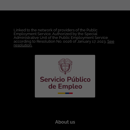
de crecimiento según evaluación de
desempeño semestral. Apoyo con
Recursos Educativos para Crecimiento
Profesional dentro de la Compañía.
Condiciones Laborales: Lugar de Trabajo:
Linked to the network of providers of the Public
Bogotá. Modalidad de Trabajo: Híbrido.
Employment Service. Authorized by the Special
Administrative Unit of the Public Employment Service
Tipo de Contrato: A término indefinido
according to Resolution No. 0026 of January 17, 2023,
See
directo por la Compañía. Salario: A
resolution.
convenir de acuerdo a la experiencia y
el perfil técnico. Esta vacante es
divulgada a través de ticjob.co
About us