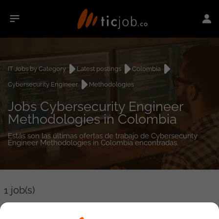
IT Jobs by Category
Latest postings
Colombia
Cybersecurity Engineer
Methodologies
Jobs Cybersecurity Engineer
Methodologies in Colombia
Estás son las últimas ofertas de trabajo de Cybersecurity
Engineer Methodologies in Colombia encontradas.
1
job(s)