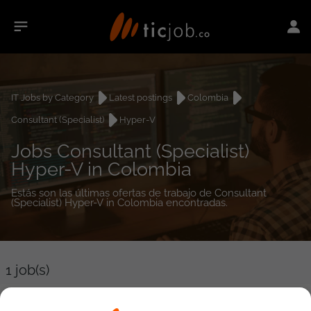
IT Jobs by Category
Latest postings
Colombia
Consultant (Specialist)
Hyper-V
Jobs Consultant (Specialist)
Hyper-V in Colombia
Estás son las últimas ofertas de trabajo de Consultant
(Specialist) Hyper-V in Colombia encontradas.
1
job(s)