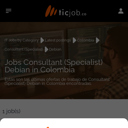
IT Jobs by Category
Latest postings
Colombia
Consultant (Specialist)
Debian
Jobs Consultant (Specialist)
Debian in Colombia
Estás son las últimas ofertas de trabajo de Consultant
(Specialist) Debian in Colombia encontradas.
1
job(s)