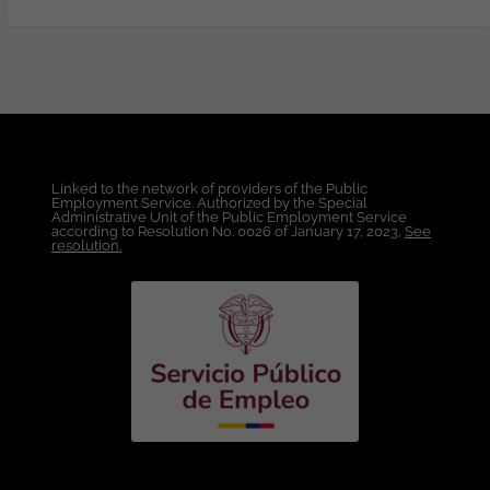
Aprovisionamiento y Administración de
Infraestructura OnPremise Virtualización
de Máquinas y Administración de
entornos VMware y/o Hyper-V.
Administración de Sistemas Operativos
Windows Server y Linux. Gestión de
Accesos, Usuarios y Permisos Soporte y
Operación de Infraestructura
Linked to the network of providers of the Public
Tecnológica, Administración Básica de
Employment Service. Authorized by the Special
Redes y Conectividad Conocimientos
Administrative Unit of the Public Employment Service
according to Resolution No. 0026 of January 17, 2023,
See
técnicos: Infraestructura y virtualización:
resolution.
(VMware ESXi / vCenter,
Provisionamiento de máquinas virtuales,
Administración de snapshots y alta
disponibilidad). Sistemas operativos:
(Windows Server y Linux (Ubuntu,
Debian, Rocky, RHEL o similares).
Networking: (TCP/IP, VLANs, VPN, DNS,
DHCP, Firewalls, Balanceadores de
carga). Cloud AWS ( EC2, VPC, IAM, S3,
Route 53, CloudWatch, Security Groups,
VPN Site-to-Site. Automatización y