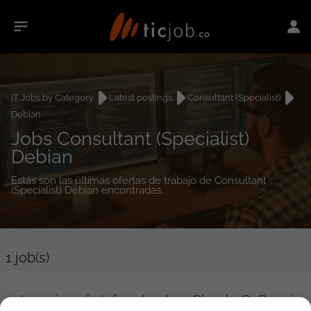
IT Jobs by Category
Latest postings
Consultant (Specialist)
Debian
Jobs Consultant (Specialist)
Debian
Estás son las últimas ofertas de trabajo de Consultant
(Specialist) Debian encontradas.
1
job(s)
Ingeniero de Infraestructura Cloud y OnPremise (AWS)