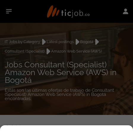
IT Jobs by Category
Latest postings
Bogotá
Consultant (Specialist)
Amazon Web Service (AWS)
Jobs Consultant (Specialist)
Amazon Web Service (AWS) in
Bogotá
Estás son las últimas ofertas de trabajo de Consultant
(Specialist) Amazon Web Service (AWS) in Bogotá
encontradas.
1
job(s)