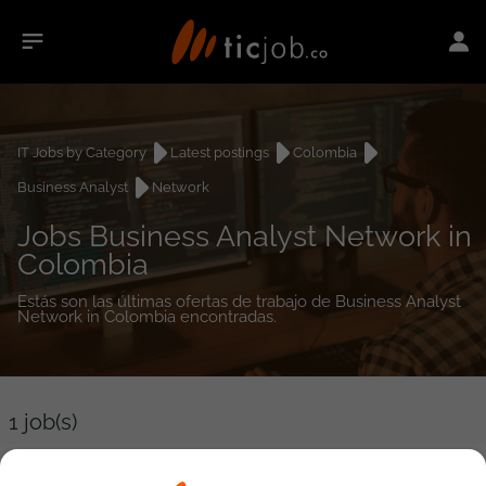
IT Jobs by Category
Latest postings
Colombia
Business Analyst
Network
Jobs Business Analyst Network in
Colombia
Estás son las últimas ofertas de trabajo de Business Analyst
Network in Colombia encontradas.
1
job(s)