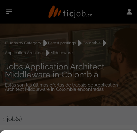
IT Jobs by Category
Latest postings
Colombia
Application Architect
Middleware
Jobs Application Architect
Middleware in Colombia
Estás son las últimas ofertas de trabajo de Application
Architect Middleware in Colombia encontradas.
1
job(s)