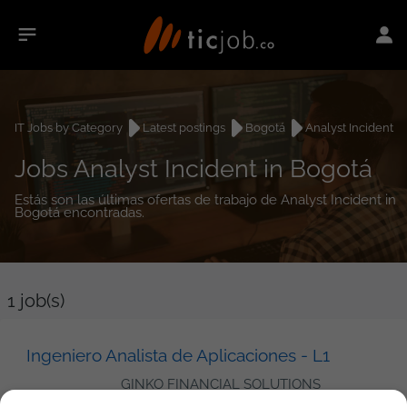
IT Jobs by Category
Latest postings
Bogotá
Analyst Incident
Jobs Analyst Incident in Bogotá
Estás son las últimas ofertas de trabajo de Analyst Incident in
Bogotá encontradas.
1
job(s)
Ingeniero Analista de Aplicaciones - L1
GINKO FINANCIAL SOLUTIONS
SAS