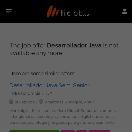
The job offer
Desarrollador Java
is not
available any more
Here are some similar offers:
Desarrollador Java Semi Senior
Indra Colombia LTDA
28/07/2026
Amazonas, Antioquia, Arauca, Atlántico, Bolívar, Boyacá, Caldas, Caquetá, Casanare, Cauca, Cesar, Chocó, Córdoba, Cundinamarca, Guainía, Guaviare, Huila, La Guajira, Magdalena, Meta, Nariño, Norte de Santander, Putumayo, Quindío, Risaralda, Santander, Sucre, Tolima, Valle del Cauca, Vaupés, Vichada, San Andrés, Providencia y Santa Catalina, Bogotá
More digital. More human. More Minsait. Somos una empresa
líder global de tecnología y consultoría digital que conecta
personas, tecnología y negocios para generar crecimiento,
transformación e impacto positivo y sostenible. Buscamos: