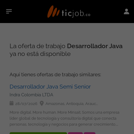
La oferta de trabajo
Desarrollador Java
ya no está disponible
Aquí tienes ofertas de trabajo similares:
Desarrollador Java Semi Senior
Indra Colombia LTDA
28/07/2026
Amazonas, Antioquia, Arauca, Atlántico, Bolívar, Boyacá, Caldas, Caquetá, Casanare, Cauca, Cesar, Chocó, Córdoba, Cundinamarca, Guainía, Guaviare, Huila, La Guajira, Magdalena, Meta, Nariño, Norte de Santander, Putumayo, Quindío, Risaralda, Santander, Sucre, Tolima, Valle del Cauca, Vaupés, Vichada, San Andrés, Providencia y Santa Catalina, Bogotá
More digital. More human. More Minsait. Somos una empresa
líder global de tecnología y consultoría digital que conecta
personas, tecnología y negocios para generar crecimiento,
transformación e impacto positivo y sostenible. Buscamos: