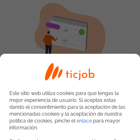
Busca
trabajo
Selecciona tus criterios en la matriz entre
Este sitio web utiliza cookies para que tengas la
roles, desarrollo, sistemas y negocio para
mejor experiencia de usuario. Si aceptas estas
avanzar en tu carrera profesional.
dando el consentimiento para la aceptación de las
mencionadas cookies y la aceptación de nuestra
Buscar trabajo
política de cookies, pinche el
enlace
para mayor
información.