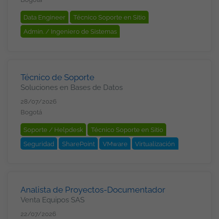
Data Engineer
Técnico Soporte en Sitio
Admin. / Ingeniero de Sistemas
Ingeniero de Ciberseguridad
Admin. Software
Linux
Redes
Cisco
DNS
Firewall
TCP/IP
VPN
WAN / LAN
Seguridad
Windows
Técnico de Soporte
Soluciones en Bases de Datos
Windows Server
28/07/2026
Bogotá
Soporte / Helpdesk
Técnico Soporte en Sitio
Seguridad
SharePoint
VMware
Virtualización
Analista de Proyectos-Documentador
Venta Equipos SAS
22/07/2026