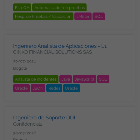
Andrés, Providencia y Santa
Esp. QA
Automatizador de pruebas
Catalina, Bogotá
Resp. de Pruebas / Validación
JMeter
SQL
Gestores de Bases de Datos (SGBD)
OracleDB
JIRA
Metodologías
Scrum
Ingeniero Analista de Aplicaciones - L1
GINKO FINANCIAL SOLUTIONS SAS
30/07/2026
Bogotá
Analista de incidentes
Java
JavaScript
SQL
Oracle
JSON
Redes
Oracle
Ingeniero de Soporte DDI
Confidencial2
30/07/2026
Bogotá