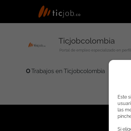
Ticjobcolombia
Portal de empleo especializado en perfi
0
Trabajos en Ticjobcolombia
Este s
usuari
las me
pinch
Si eli