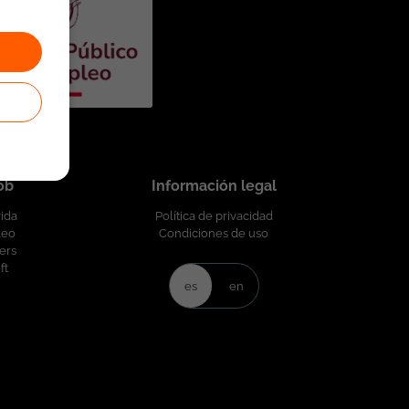
job
Información legal
vida
Política de privacidad
leo
Condiciones de uso
ers
ft
es
en