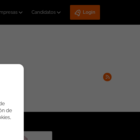
mpresas
Candidatos
Login
 de
ión de
kies,