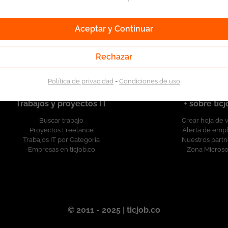
l Servicio Público de Empleo. Autorizado por la
Servicio Público de Empleo según Resolución No.
Aceptar y Continuar
esolución.
Rechazar
Política de privacidad
-
Condiciones de uso
Trabajos y proyectos IT
+ sobre tic
Buscar trabajo
Crear hoja de 
Proyectos Freelance
Alerta de emp
Trabajos IT por Categoría
Nuestros partn
Empresas en ticjob.co
Zona Microso
© 2011 - 2025 | ticjob.co