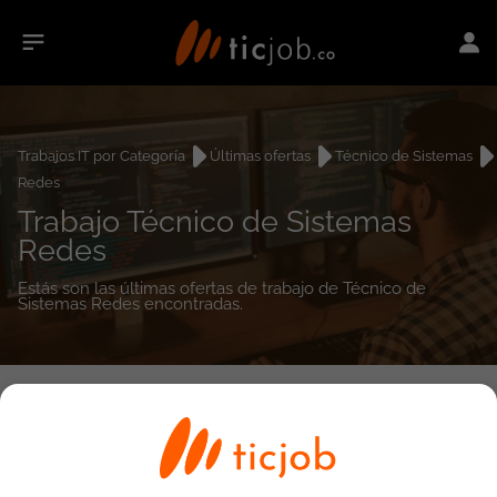
Trabajos IT por Categoría
Últimas ofertas
Técnico de Sistemas
Redes
Trabajo Técnico de Sistemas
Redes
Estás son las últimas ofertas de trabajo de Técnico de
Sistemas Redes encontradas.
0
empleos encontrados
Búsqueda avanzada