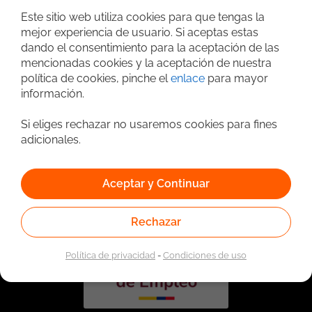
Este sitio web utiliza cookies para que tengas la
mejor experiencia de usuario. Si aceptas estas
dando el consentimiento para la aceptación de las
mencionadas cookies y la aceptación de nuestra
política de cookies, pinche el
enlace
para mayor
información.
Si eliges rechazar no usaremos cookies para fines
adicionales.
Vinculado a la red de prestadores del Servicio Público de
Empleo. Autorizado por la Unidad Administrativa Especial
del Servicio Público de Empleo según Resolución No.
Aceptar y Continuar
0026 del 17 de Enero de 2023,
Ver resolución.
Rechazar
Política de privacidad
-
Condiciones de uso