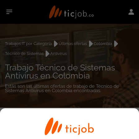
Trabajos IT por Categoría
Últimas ofertas
Colombia
Técnico de Sistemas
Antivirus
Trabajo Técnico de Sistemas
Antivirus en Colombia
Estás son las últimas ofertas de trabajo de Técnico de
Sistemas Antivirus en Colombia encontradas.
0
empleos encontrados