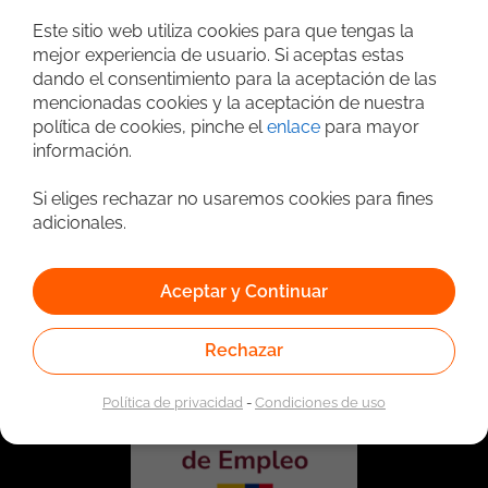
Búsqueda avanzada
Este sitio web utiliza cookies para que tengas la
mejor experiencia de usuario. Si aceptas estas
dando el consentimiento para la aceptación de las
mencionadas cookies y la aceptación de nuestra
política de cookies, pinche el
enlace
para mayor
información.
Si eliges rechazar no usaremos cookies para fines
adicionales.
Vinculado a la red de prestadores del Servicio Público de
Empleo. Autorizado por la Unidad Administrativa Especial
Aceptar y Continuar
del Servicio Público de Empleo según Resolución No.
0026 del 17 de Enero de 2023,
Ver resolución.
Rechazar
Política de privacidad
-
Condiciones de uso