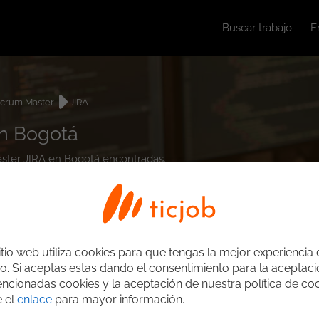
Buscar trabajo
E
crum Master
JIRA
en Bogotá
Master JIRA en Bogotá encontradas.
itio web utiliza cookies para que tengas la mejor experiencia
o. Si aceptas estas dando el consentimiento para la aceptac
ncionadas cookies y la aceptación de nuestra política de coo
e el
enlace
para mayor información.