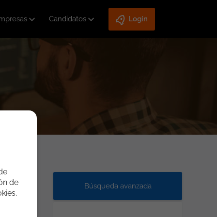
mpresas
Candidatos
Login
 de
ión de
Búsqueda avanzada
kies,