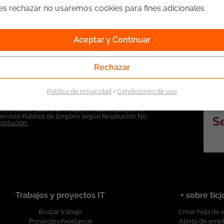
ges rechazar no usaremos cookies para fines adicionales.
Aceptar y Continuar
Rechazar
Política de privacidad
-
Condiciones de uso
l Servicio Público de Empleo. Autorizado por la
Servicio Público de Empleo según Resolución No.
esolución.
Trabajos y proyectos IT
+ sobre tic
Buscar trabajo
Crear hoja de 
Proyectos Freelance
Alerta de emp