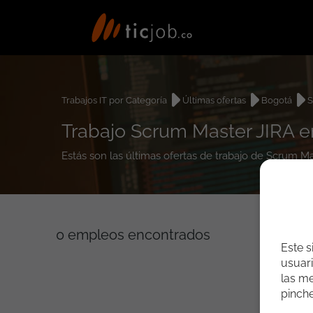
Trabajos IT por Categoría
Últimas ofertas
Bogotá
S
Trabajo Scrum Master JIRA 
Estás son las últimas ofertas de trabajo de Scrum 
0
empleos encontrados
Este s
usuari
las me
pinch