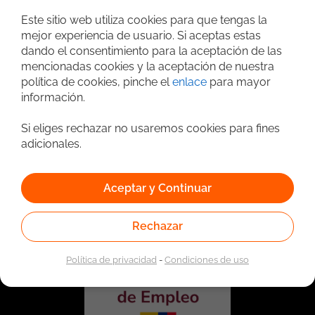
Búsqueda avanzada
Este sitio web utiliza cookies para que tengas la
mejor experiencia de usuario. Si aceptas estas
dando el consentimiento para la aceptación de las
mencionadas cookies y la aceptación de nuestra
política de cookies, pinche el
enlace
para mayor
información.
Si eliges rechazar no usaremos cookies para fines
adicionales.
Vinculado a la red de prestadores del Servicio Público de
Empleo. Autorizado por la Unidad Administrativa Especial
Aceptar y Continuar
del Servicio Público de Empleo según Resolución No.
0026 del 17 de Enero de 2023,
Ver resolución.
Rechazar
Política de privacidad
-
Condiciones de uso