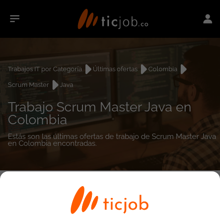
Trabajos IT por Categoría
Últimas ofertas
Colombia
Scrum Master
Java
Trabajo Scrum Master Java en
Colombia
Estás son las últimas ofertas de trabajo de Scrum Master Java
en Colombia encontradas.
0
empleos encontrados