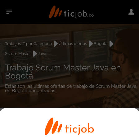
Trabajos IT por Categoría
Últimas ofertas
Bogotá
Scrum Master
Java
Trabajo Scrum Master Java en
Bogotá
Estás son las últimas ofertas de trabajo de Scrum Master Java
en Bogotá encontradas.
0
empleos encontrados