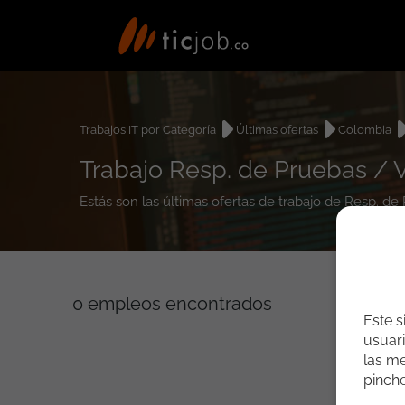
Trabajos IT por Categoría
Últimas ofertas
Colombia
Trabajo Resp. de Pruebas / 
Estás son las últimas ofertas de trabajo de Resp. d
0
empleos encontrados
Este s
usuari
las me
pinch