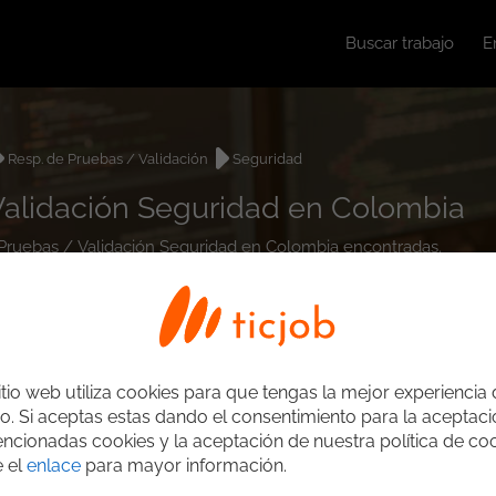
Buscar trabajo
E
Resp. de Pruebas / Validación
Seguridad
Validación Seguridad en Colombia
e Pruebas / Validación Seguridad en Colombia encontradas.
itio web utiliza cookies para que tengas la mejor experiencia
o. Si aceptas estas dando el consentimiento para la aceptac
ncionadas cookies y la aceptación de nuestra política de coo
e el
enlace
para mayor información.