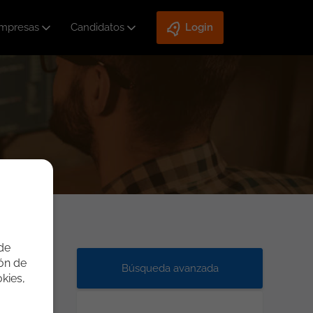
mpresas
Candidatos
Login
 de
ión de
Búsqueda avanzada
kies,