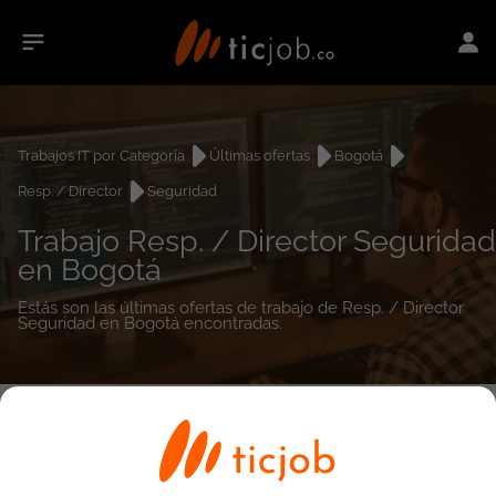
Trabajos IT por Categoría
Últimas ofertas
Bogotá
Resp. / Director
Seguridad
Trabajo Resp. / Director Seguridad
en Bogotá
Estás son las últimas ofertas de trabajo de Resp. / Director
Seguridad en Bogotá encontradas.
0
empleos encontrados