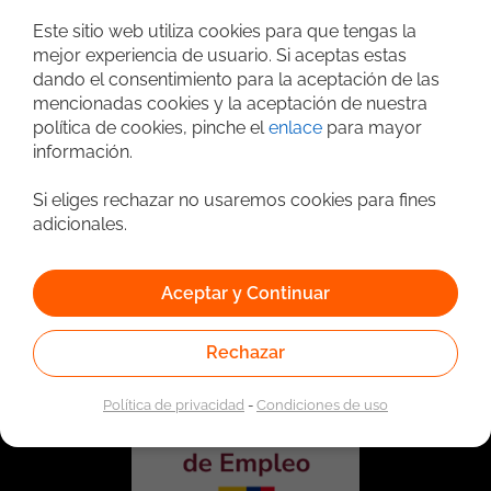
Búsqueda avanzada
Este sitio web utiliza cookies para que tengas la
mejor experiencia de usuario. Si aceptas estas
dando el consentimiento para la aceptación de las
mencionadas cookies y la aceptación de nuestra
política de cookies, pinche el
enlace
para mayor
información.
Si eliges rechazar no usaremos cookies para fines
adicionales.
Vinculado a la red de prestadores del Servicio Público de
Empleo. Autorizado por la Unidad Administrativa Especial
Aceptar y Continuar
del Servicio Público de Empleo según Resolución No.
0026 del 17 de Enero de 2023,
Ver resolución.
Rechazar
Política de privacidad
-
Condiciones de uso