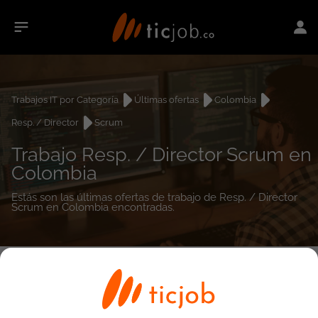
Trabajos IT por Categoría
Últimas ofertas
Colombia
Resp. / Director
Scrum
Trabajo Resp. / Director Scrum en
Colombia
Estás son las últimas ofertas de trabajo de Resp. / Director
Scrum en Colombia encontradas.
0
empleos encontrados