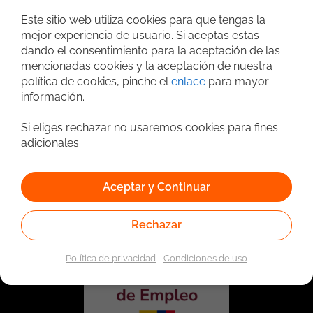
Búsqueda avanzada
Este sitio web utiliza cookies para que tengas la
mejor experiencia de usuario. Si aceptas estas
dando el consentimiento para la aceptación de las
mencionadas cookies y la aceptación de nuestra
política de cookies, pinche el
enlace
para mayor
información.
Si eliges rechazar no usaremos cookies para fines
adicionales.
Vinculado a la red de prestadores del Servicio Público de
Empleo. Autorizado por la Unidad Administrativa Especial
Aceptar y Continuar
del Servicio Público de Empleo según Resolución No.
0026 del 17 de Enero de 2023,
Ver resolución.
Rechazar
Política de privacidad
-
Condiciones de uso