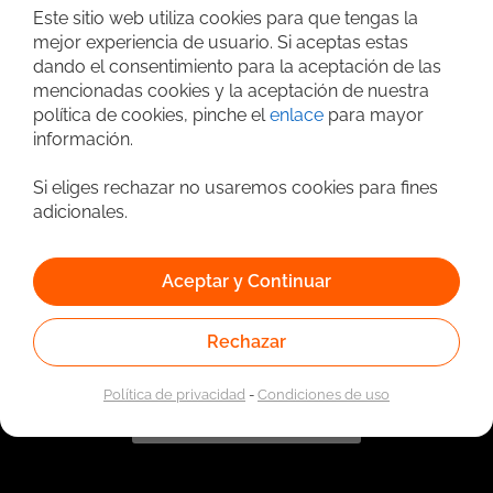
Este sitio web utiliza cookies para que tengas la
mejor experiencia de usuario. Si aceptas estas
dando el consentimiento para la aceptación de las
mencionadas cookies y la aceptación de nuestra
política de cookies, pinche el
enlace
para mayor
información.
Si eliges rechazar no usaremos cookies para fines
Vinculado a la red de prestadores del Servicio Público de
adicionales.
Empleo. Autorizado por la Unidad Administrativa Especial
del Servicio Público de Empleo según Resolución No.
0026 del 17 de Enero de 2023,
Ver resolución.
Aceptar y Continuar
Rechazar
Política de privacidad
-
Condiciones de uso