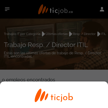
Trabajos IT por Categoría
Últimas ofertas
Resp. / Director
ITIL
Trabajo Resp. / Director ITIL
Estás son las últimas ofertas de trabajo de Resp. / Director
ITIL encontradas.
0
empleos encontrados
Búsqueda avanzada