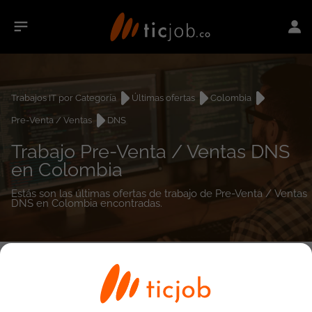
Trabajos IT por Categoría
Últimas ofertas
Colombia
Pre-Venta / Ventas
DNS
Trabajo Pre-Venta / Ventas DNS
en Colombia
Estás son las últimas ofertas de trabajo de Pre-Venta / Ventas
DNS en Colombia encontradas.
0
empleos encontrados