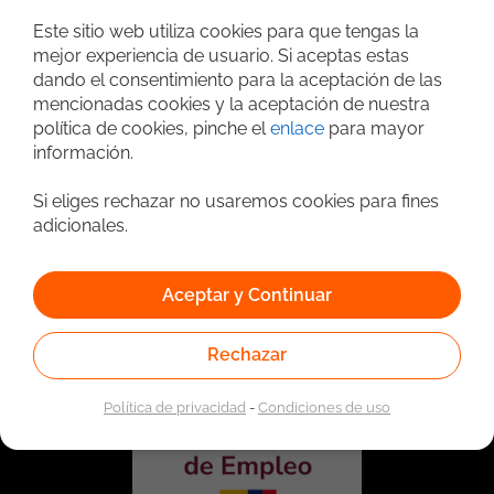
Búsqueda avanzada
Este sitio web utiliza cookies para que tengas la
mejor experiencia de usuario. Si aceptas estas
dando el consentimiento para la aceptación de las
mencionadas cookies y la aceptación de nuestra
política de cookies, pinche el
enlace
para mayor
información.
Si eliges rechazar no usaremos cookies para fines
adicionales.
Vinculado a la red de prestadores del Servicio Público de
Empleo. Autorizado por la Unidad Administrativa Especial
Aceptar y Continuar
del Servicio Público de Empleo según Resolución No.
0026 del 17 de Enero de 2023,
Ver resolución.
Rechazar
Política de privacidad
-
Condiciones de uso