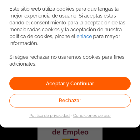
Búsqueda avanzada
Este sitio web utiliza cookies para que tengas la
mejor experiencia de usuario. Si aceptas estas
dando el consentimiento para la aceptación de las
mencionadas cookies y la aceptación de nuestra
política de cookies, pinche el
enlace
para mayor
información.
Si eliges rechazar no usaremos cookies para fines
adicionales.
Vinculado a la red de prestadores del Servicio Público de
Empleo. Autorizado por la Unidad Administrativa Especial
Aceptar y Continuar
del Servicio Público de Empleo según Resolución No.
0026 del 17 de Enero de 2023,
Ver resolución.
Rechazar
Política de privacidad
-
Condiciones de uso