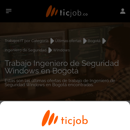
Trabajos IT por Categoría
Últimas ofertas
Bogotá
Ingeniero de Seguridad
Windows
Trabajo Ingeniero de Seguridad
Windows en Bogotá
Estás son las últimas ofertas de trabajo de Ingeniero de
Seguridad Windows en Bogotá encontradas.
0
empleos encontrados