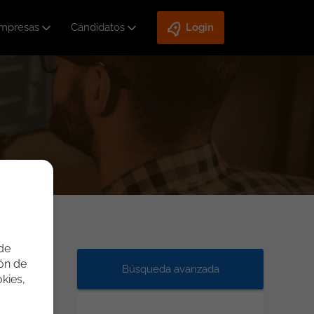
mpresas
Candidatos
Login
 de
ión de
Búsqueda avanzada
kies,