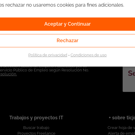
ges rechazar no usaremos cookies para fines adicionales.
Aceptar y Continuar
Rechazar
Política de privacidad
-
Condiciones de uso
l Servicio Público de Empleo. Autorizado por la
Servicio Público de Empleo según Resolución No.
esolución.
Trabajos y proyectos IT
+ sobre tic
Buscar trabajo
Crear hoja de 
Proyectos Freelance
Alerta de emp