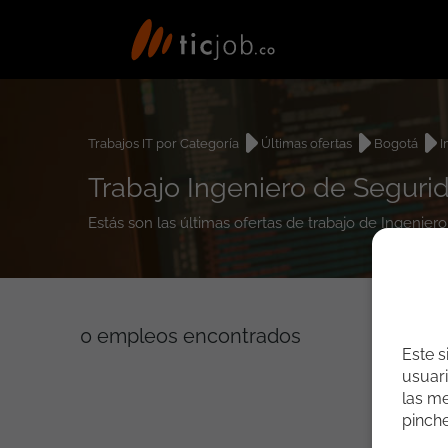
Trabajos IT por Categoría
Últimas ofertas
Bogotá
I
Trabajo Ingeniero de Seguri
Estás son las últimas ofertas de trabajo de Ingenie
0
empleos encontrados
Este s
usuari
las me
pinch