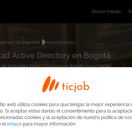
Buscar trabajo
E
ngeniero de Seguridad
Active Directory
dad Active Directory en Bogotá
ro de Seguridad Active Directory en Bogotá encontradas.
itio web utiliza cookies para que tengas la mejor experiencia
o. Si aceptas estas dando el consentimiento para la aceptac
ncionadas cookies y la aceptación de nuestra política de coo
e el
enlace
para mayor información.